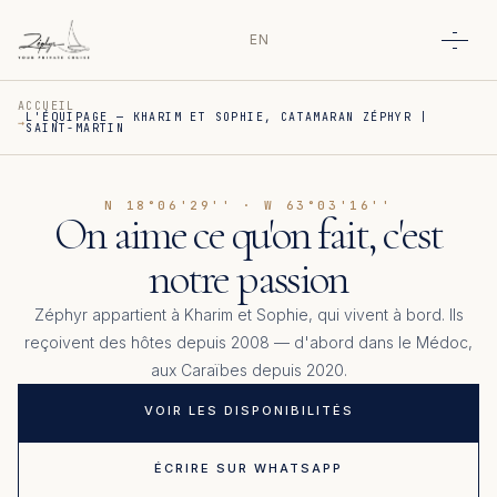
EN
Ouvri
ACCUEIL
L'ÉQUIPAGE — KHARIM ET SOPHIE, CATAMARAN ZÉPHYR |
SAINT-MARTIN
N 18°06'29'' · W 63°03'16''
On aime ce qu'on fait, c'est
notre passion
Zéphyr appartient à Kharim et Sophie, qui vivent à bord. Ils
reçoivent des hôtes depuis 2008 — d'abord dans le Médoc,
aux Caraïbes depuis 2020.
VOIR LES DISPONIBILITÉS
ÉCRIRE SUR WHATSAPP