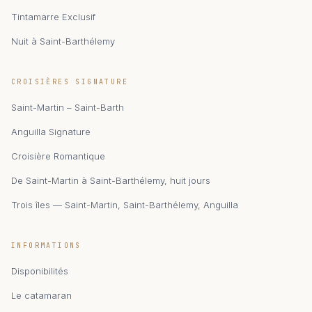
Tintamarre Exclusif
Nuit à Saint-Barthélemy
zAIphyr
CROISIÈRES SIGNATURE
Catamaran Zephyr · Saint-Martin
Saint-Martin – Saint-Barth
Anguilla Signature
Croisière Romantique
De Saint-Martin à Saint-Barthélemy, huit jours
Trois îles — Saint-Martin, Saint-Barthélemy, Anguilla
INFORMATIONS
Disponibilités
Le catamaran